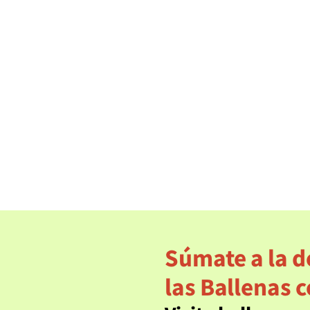
Boletines
CFE pondría en 
con nuevo proy
con gas
leer más
Súmate a la d
las Ballenas c