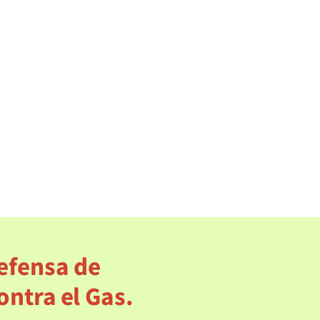
Reportes
riesgo a ballenas
¡NO AL GASODUCT
ecto de energía
AL SURESTE”! ¡SÍ A
PESCA!
descargar
efensa de
ontra el Gas.