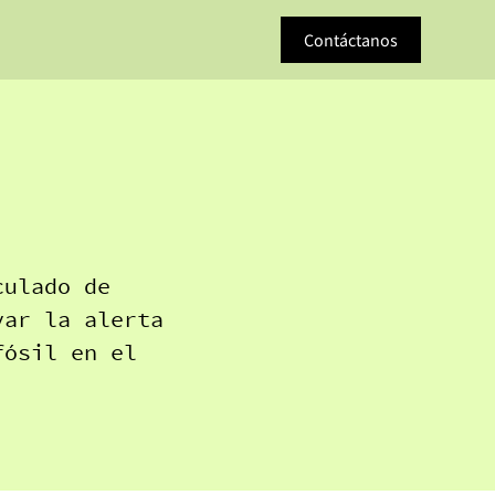
Contáctanos
culado de
var la alerta
fósil en el